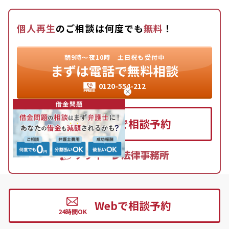
個人再生
のご相談は何度でも
無料
！
朝9時〜夜10時
土日祝も受付中
まずは
電話で無料相談
0120-554-212
Webで相談予約
※本記事の内容に関しては執筆時点の情報となります。
Webで相談予約
※¹：2025年5月時点。