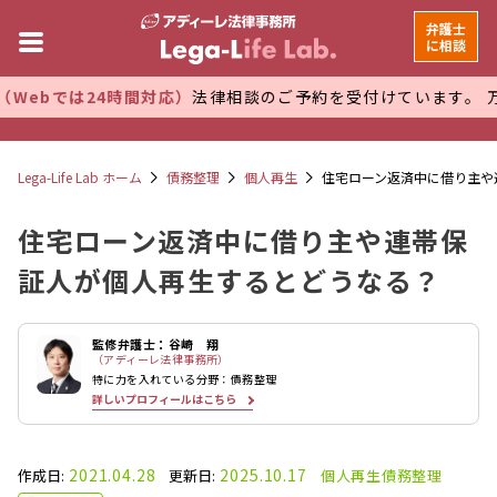
弁護士
に相談
24時間対応）
法律相談のご予約を受付けています。 万全な管理
Lega-Life Lab ホーム
債務整理
個人再生
住宅ローン返済中に借り主や
住宅ローン返済中に借り主や連帯保
証人が個人再生するとどうなる？
監修弁護士：谷崎 翔
（アディーレ法律事務所）
特に力を入れている分野：債務整理
詳しいプロフィールはこちら
2021.04.28
2025.10.17
作成日:
更新日:
個人再生
債務整理