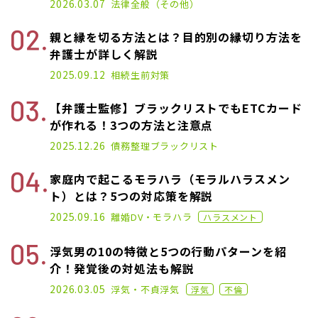
2026.03.07
法律全般（その他）
親と縁を切る方法とは？目的別の縁切り方法を
弁護士が詳しく解説
2025.03.10
2025.09.12
相続
生前対策
【弁護士監修】ブラックリストでもETCカード
が作れる！3つの方法と注意点
2021.01.14
2025.12.26
債務整理
ブラックリスト
家庭内で起こるモラハラ（モラルハラスメン
ト）とは？5つの対応策を解説
2020.11.02
2025.09.16
離婚
DV・モラハラ
ハラスメント
浮気男の10の特徴と5つの行動パターンを紹
介！発覚後の対処法も解説
2022.12.07
2026.03.05
浮気・不貞
浮気
浮気
不倫