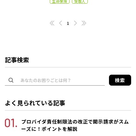
生命保険
受取人
1
記事検索
検索
よく見られている記事
プロバイダ責任制限法の改正で開示請求がスム
ーズに！ポイントを解説
2022.11.14