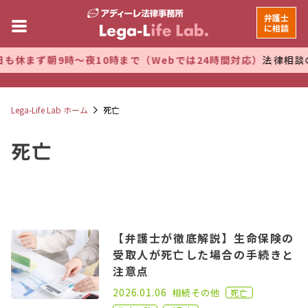
弁護士
に相談
休まず朝9時～夜10時まで（Webでは24時間対応）
法律相談の
Lega-Life Lab ホーム
死亡
死亡
【弁護士が徹底解説】生命保険の
受取人が死亡した場合の手続きと
注意点
2024.11.22
2026.01.06
相続
その他
死亡