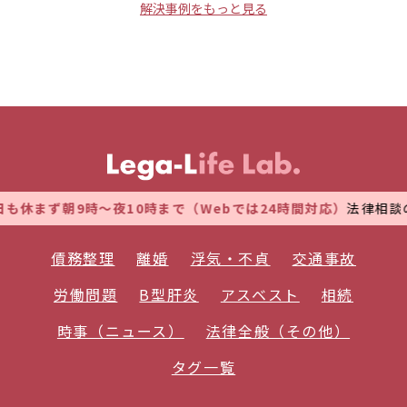
解決事例をもっと見る
休まず朝9時～夜10時まで（Webでは24時間対応）
法律相談の
債務整理
離婚
浮気・不貞
交通事故
労働問題
B型肝炎
アスベスト
相続
時事（ニュース）
法律全般（その他）
タグ一覧