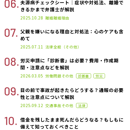
夫源病チェックシート｜症状や対処法、離婚で
きるかまで弁護士が解説
2025.01.17
2025.10.28
離婚
離婚理由
父親を嫌いになる理由と対処法：心のケアも含
めて
2025.02.19
2025.07.11
法律全般（その他）
労災申請に「診断書」は必要？費用・作成期
間・注意点などを解説
2024.11.22
2026.03.05
労働問題
その他
診断書
労災
目の前で事故が起きたらどうする？通報の必要
性と注意点について解説
2021.02.26
2025.09.12
交通事故
その他
法律
借金を残したまま死んだらどうなる？もしもに
備えて知っておくべきこと