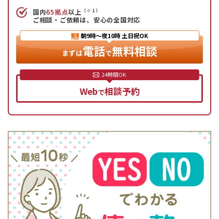
「債務整理を検討する」といった対処法が考えられ
（※１）
国内
65拠点
以上
ますが、より良い解決策を選ぶためにも、早めに弁
ご相談・ご依頼は、安心の全国対応
護士に相談すると良いでしょう。カードの支払いで
朝9時〜夜10時
土日祝OK
お悩みの方は、1人で悩まず、一度アディーレ法律
電話
無料相談
まずは
で
事務所にご相談ください。
Web
相談予約
で