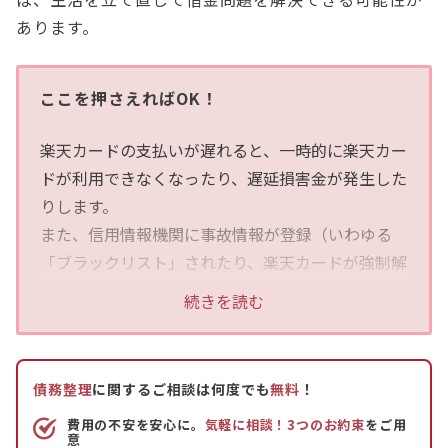
あります。
ここを押さえればOK！
楽天カードの支払いが遅れると、一時的に楽天カー
ドが利用できなくなったり、遅延損害金が発生した
りします。
また、信用情報機関に事故情報が登録（いわゆる
「ブラックリスト」されたり、楽天カードが強制解
約されたりする可能性もあります。
続きを読む
強制解約されても支払いをしなければ、裁判を起こ
されたり、支払督促を申し立てられたりするおそれ
債務整理
に関するご相談は何度でも
無料
！
があります。
費用の不安を安心に。
気軽に相談！3つのお約束
をご用
支払いが遅れるときには、「支払方法を変更する」
意