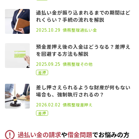
過払い金が振り込まれるまでの期間はど
れくらい？手続の流れを解説
2021.04.14
2025.10.29
債務整理
過払い金
預金差押え後の入金はどうなる？差押え
を回避する方法も解説
2021.08.26
2025.09.25
債務整理
その他
差押
差し押さえられるような財産が何もない
場合も、強制執行されるの？
2021.06.25
2026.02.02
債務整理
差押え
差押
過払い金の請求
や
借金問題
でお悩みの方