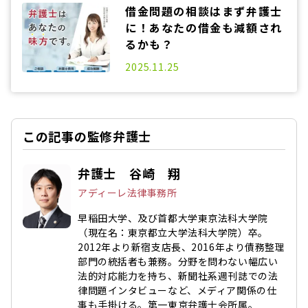
借金問題の相談はまず弁護士
に！あなたの借金も減額され
るかも？
2025.06.13
2025.11.25
この記事の監修弁護士
弁護士 谷崎 翔
アディーレ法律事務所
早稲田大学、及び首都大学東京法科大学院
（現在名：東京都立大学法科大学院）卒。
2012年より新宿支店長、2016年より債務整理
部門の統括者も兼務。分野を問わない幅広い
法的対応能力を持ち、新聞社系週刊誌での法
律問題インタビューなど、メディア関係の仕
事も手掛ける。第一東京弁護士会所属。