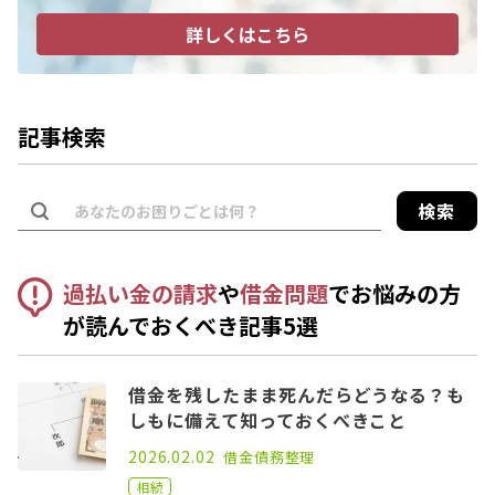
詳しくはこちら
記事検索
検索
過払い金の請求
や
借金問題
でお悩みの方
が読んでおくべき記事5選
借金を残したまま死んだらどうなる？も
しもに備えて知っておくべきこと
2021.02.26
2026.02.02
借金
債務整理
相続