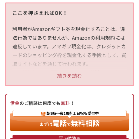
ここを押さえればOK！
利用者がAmazonギフト券を現金化することは、違
法行為ではありませんが、Amazonの利用規約には
違反しています。アマギフ現金化は、クレジットカ
ードのショッピング枠を現金化する手段として、買
取サイトなどを通じて行われます。
この行為には、以下の3つのリスクが潜んでいま
続きを読む
す。
1．Amazon利用規約違反：アカウントの停止や、
借金
のご相談は何度でも
無料
！
登録されていたアマギフ残高の無効に繋がる可能性
朝9時〜夜10時
土日祝も受付中
があります。過去の裁判例でも、Amazonの規約に
電話
無料相談
基づくアカウント停止の裁量が認められています。
まずは
で
2．クレジットカード会社規約違反：現金化目的の