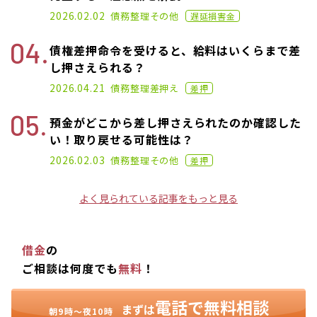
2022.07.06
2026.02.02
債務整理
その他
遅延損害金
債権差押命令を受けると、給料はいくらまで差
し押さえられる？
2022.06.15
2026.04.21
債務整理
差押え
差押
預金がどこから差し押さえられたのか確認した
い！取り戻せる可能性は？
2023.01.06
2026.02.03
債務整理
その他
差押
よく見られている記事をもっと見る
借金
の
ご相談は何度でも
無料
！
電話で無料相談
まずは
朝9時〜夜10時