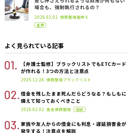
差し押さえられるような財産が何もない
場合も、強制執行されるの？
2021.06.25
2026.02.02
債務整理
差押え
差押
よく見られている記事
【弁護士監修】ブラックリストでもETCカード
が作れる！3つの方法と注意点
2021.01.14
2025.12.26
債務整理
ブラックリスト
借金を残したまま死んだらどうなる？もしもに
備えて知っておくべきこと
2021.02.26
2026.02.02
借金
債務整理
相続
家族や友人からの借金にも利息・遅延損害金が
発生する！注意点を解説