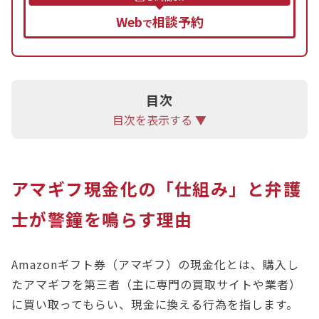
利用が発覚すると、カードの利用停止や、支払を滞
Web
相談予約
で
納すると全額一括請求を受ける可能性があります。
3．悪質な業者による詐欺被害：優良業者を装った
買取サイトによる、ギフト券番号の持ち逃げ（入金
なし）や、不当な高額手数料の請求、個人情報の悪
目次
用などの被害に遭うリスクがあります。
目次を表示する ▼
借金の返済に困っている方は、アマギフ現金化に頼
る前に、まずは債務整理（任意整理、個人再生、自
アマギフ現金化の「仕組み」と弁護
己破産など）を検討することが重要です。
借金問題は一人で悩まず、一度アディーレ法律事務
士が警鐘を鳴らす理由
所にご相談ください。
Amazonギフト券（アマギフ）の現金化とは、購入し
たアマギフを第三者（主に専門の買取サイトや業者）
に買い取ってもらい、現金に換える行為を指します。