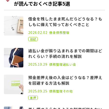
が読んでおくべき記事5選
借金を残したまま死んだらどうなる？も
しもに備えて知っておくべきこと
2021.02.26
2026.02.02
借金
債務整理
相続
過払い金が振り込まれるまでの期間はど
れくらい？手続の流れを解説
2021.04.14
2025.10.29
債務整理
過払い金
預金差押え後の入金はどうなる？差押え
を回避する方法も解説
2021.08.26
2025.09.25
債務整理
その他
差押