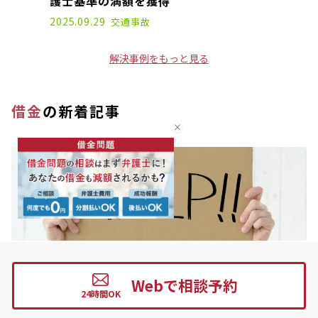
護士基準の満額を獲得
2025.09.29
交通事故
解決事例をもっと見る
借金
の新着記事
「借金で苦しい！助けて！」と思ったときの解決
方法や相談窓口
Webで相談予約
2022.09.21
2026.07.10
借金
債務整理