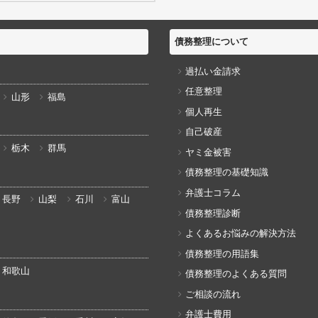
債務整理について
過払い金請求
任意整理
山形
福島
個人再生
自己破産
栃木
群馬
ヤミ金被害
債務整理の基礎知識
弁護士コラム
長野
山梨
石川
富山
債務整理診断
よくあるお悩みの解決方法
債務整理の用語集
和歌山
債務整理のよくある質問
ご相談の流れ
弁護士費用