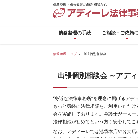
債務整理・借金返済の無料相談なら
債
務
債務整理の手続
ご相談・ご依頼
整
理・
借
債務整理トップ
出張個別相談会
金
返
出張個別相談会 ～アデ
済
の
無
料
“身近な法律事務所”を理念に掲げるアデ
相
もっと気軽に法律相談をご利用いただけ
談
会を実施しております。弁護士が一人一
な
法律相談が初めてという方も安心してご
ら
なお、アディーレでは池袋本店や各支店
ア