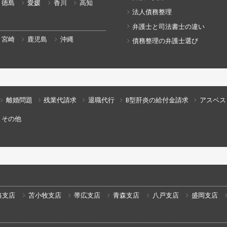
徳島
愛媛
香川
高知
法人債務整理
弁護士と司法書士の違い
宮崎
鹿児島
沖縄
債務整理の弁護士選び
離婚問題
残業代請求
退職代行
B型肝炎の給付金請求
アスベス
その他
路支店
苫小牧支店
帯広支店
青森支店
八戸支店
盛岡支店