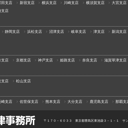
町田支店
新宿支店
横浜支店
川崎支店
横須賀支店
大宮支店
崎支店
静岡支店
浜松支店
沼津支店
岐阜支店
津支店
新潟支店
方支店
京都支店
神戸支店
姫路支店
奈良支店
滋賀草津支店
松支店
松山支店
長崎支店
佐世保支店
熊本支店
大分支店
鹿児島支店
那覇支
〒１７０－６０３３ 東京都豊島区東池袋３－１－１ サ