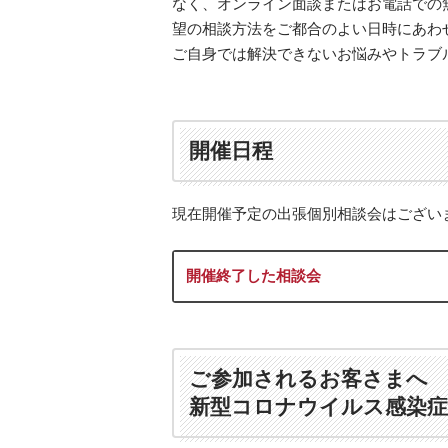
なく、オンライン面談またはお電話での
デ
望の相談方法をご都合のよい日時にあわ
ィ
ご自身では解決できないお悩みやトラブ
ー
レ
法
律
開催日程
事
務
現在開催予定の出張個別相談会はござい
所
開催終了した相談会
ご参加されるお客さまへ
新型コロナウイルス感染症