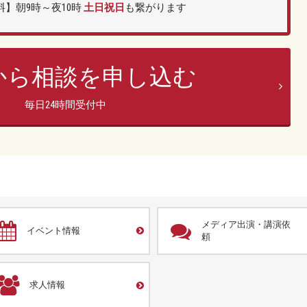
】朝9時～夜10時
土日祝日
も繋がります
bから相談を申し込む
毎日24時間受付中
メディア出演・講演依
イベント情報
頼
求人情報