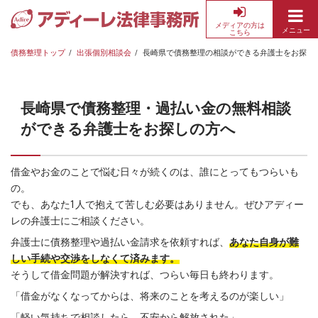
メディアの方は
メニュー
こちら
債
務
債務整理トップ
出張個別相談会
長崎県で債務整理の相談ができる弁護士をお探し
整
理・
借
長崎県で債務整理・過払い金の無料相談
金
ができる弁護士をお探しの方へ
返
済
の
借金やお金のことで悩む日々が続くのは、誰にとってもつらいも
無
の。
料
でも、あなた1人で抱えて苦しむ必要はありません。ぜひアディー
相
レの弁護士にご相談ください。
談
弁護士に債務整理や過払い金請求を依頼すれば、
あなた自身が難
な
しい手続や交渉をしなくて済みます。
ら
そうして借金問題が解決すれば、つらい毎日も終わります。
ア
「借金がなくなってからは、将来のことを考えるのが楽しい」
デ
ィ
「軽い気持ちで相談したら、不安から解放された」