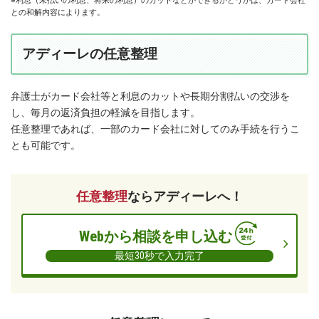
※利息（未払いの利息、将来の利息）のカットなどができるかどうかは、カード会社
ー
との和解内容によります。
レ
法
アディーレの任意整理
律
事
務
弁護士がカード会社等と利息のカットや長期分割払いの交渉を
所
し、毎月の返済負担の軽減を目指します。
任意整理であれば、一部のカード会社に対してのみ手続を行うこ
とも可能です。
任意整理
ならアディーレへ！
Webから相談を申し込む
最短30秒で入力完了