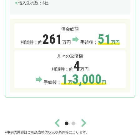
借入先の数：3社
借金総額
137
相談時：約
万円
130
手続後：
万円
月々の返済額
5,000
相談時：約
円
5,000
手続後：
円


※事例の内容はご相談当時の状況や条件等によります。