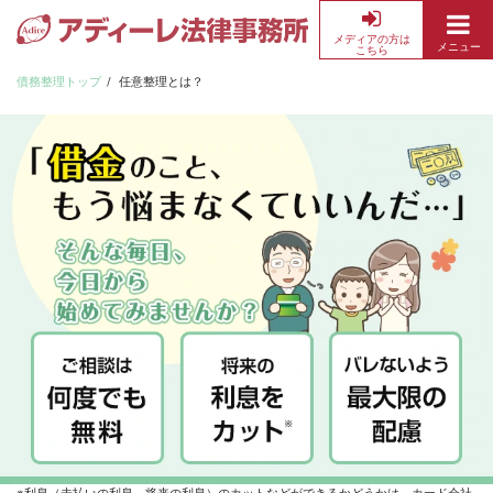
メディアの方は
メニュー
こちら
債
務
債務整理トップ
任意整理とは？
整
理・
借
金
返
済
の
無
料
相
談
な
ら
ア
デ
ィ