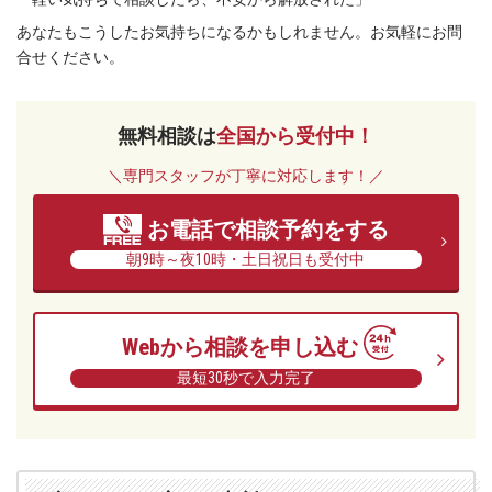
ー
あなたもこうしたお気持ちになるかもしれません。お気軽にお問
レ
合せください。
法
律
事
無料相談は
全国から受付中！
務
所
＼専門スタッフが丁寧に対応します！／
お電話で相談予約をする
朝9時～夜10時・土日祝日も受付中
Webから相談を申し込む
最短30秒で入力完了