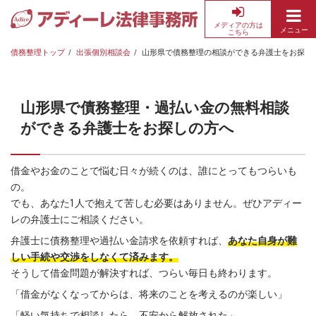
メディアの方は
メニュー
こちら
債
務
債務整理トップ
出張個別相談会
山形県で債務整理の相談ができる弁護士をお探し
整
理・
借
山形県で債務整理・過払い金の無料相談
金
ができる弁護士をお探しの方へ
返
済
の
借金やお金のことで悩む日々が続くのは、誰にとってもつらいも
無
の。
料
でも、あなた1人で抱えて苦しむ必要はありません。ぜひアディー
相
レの弁護士にご相談ください。
談
弁護士に債務整理や過払い金請求を依頼すれば、
あなた自身が難
な
しい手続や交渉をしなくて済みます。
ら
そうして借金問題が解決すれば、つらい毎日も終わります。
ア
「借金がなくなってからは、将来のことを考えるのが楽しい」
デ
ィ
「軽い気持ちで相談したら、不安から解放された」