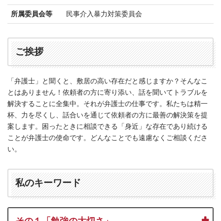
ー
所属委員会等
民事介入暴力対策委員会
レ
法
律
ご挨拶
事
務
所
「弁護士」と聞くと、敷居の高い存在だと感じますか？そんなこ
とはありません！依頼者の方に寄り添い、話を聞いてトラブルを
解決することに全集中。それが弁護士の仕事です。私たちは精一
杯、力を尽くし、話合いを通じて依頼者の方に最善の解決策を提
案します。困ったときに相談できる「身近」な存在であり続ける
ことが弁護士の使命です。どんなことでも遠慮なくご相談くださ
い。
私のキーワード
その１「勉強の大切さ」