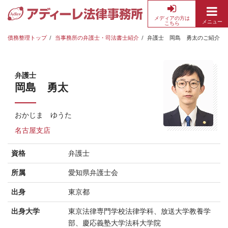
メディアの方は
メニュー
こちら
債
務
債務整理トップ
当事務所の弁護士・司法書士紹介
弁護士 岡島 勇太のご紹介
整
理・
借
弁護士
金
岡島 勇太
返
済
おかじま ゆうた
の
名古屋支店
無
料
資格
弁護士
相
談
所属
愛知県弁護士会
な
ら
出身
東京都
ア
出身大学
東京法律専門学校法律学科、放送大学教養学
デ
部、慶応義塾大学法科大学院
ィ