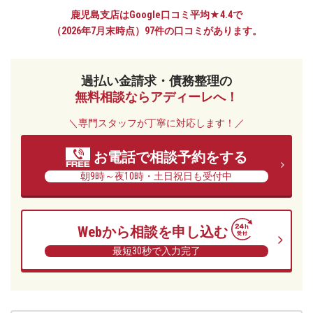
ー
鹿児島支店はGoogle口コミ平均★4.4で
レ
（2026年7月末時点）97件の口コミがあります。
法
律
事
過払い金請求・債務整理の
務
無料相談ならアディーレへ！
所
＼専門スタッフが丁寧に対応します！／
お電話で相談予約をする
朝9時～夜10時・土日祝日も受付中
Webから相談を申し込む
最短30秒で入力完了