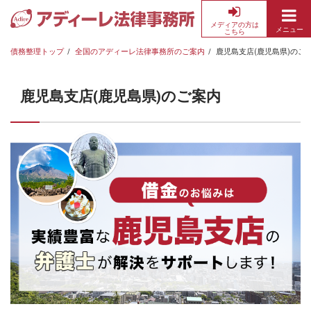
メディアの方は
メニュー
こちら
債
務
債務整理トップ
全国のアディーレ法律事務所のご案内
鹿児島支店(鹿児島県)のご
整
理・
鹿児島支店(鹿児島県)のご案内
借
金
返
済
の
無
料
相
談
な
ら
ア
デ
ィ