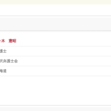
々木 憲昭
護士
沢弁護士会
海道