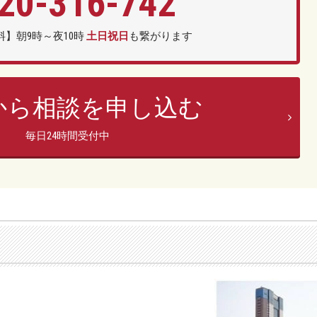
20-
316
-
742
】朝9時～夜10時
土日祝日
も繋がります
bから相談を申し込む
毎日24時間受付中