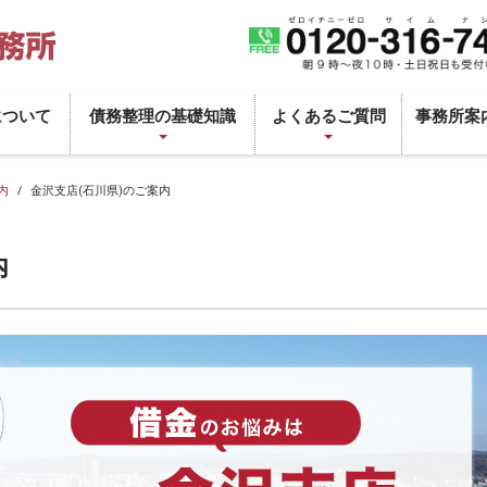
について
債務整理の基礎知識
よくあるご質問
事務所案
内
金沢支店(石川県)のご案内
内