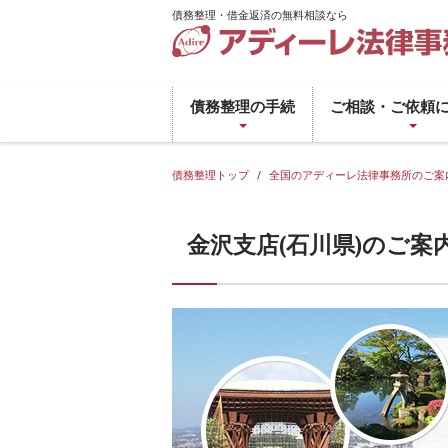
債務整理・借金返済の無料相談なら
債
務
債務整理の手続
ご相談・ご依頼
整
理・
借
債務整理トップ
全国のアディーレ法律事務所のご案
金
返
金沢支店(石川県)のご案
済
の
無
料
相
談
な
ら
ア