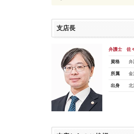
支店長
弁護士 佐
資格
弁
所属
金
出身
北