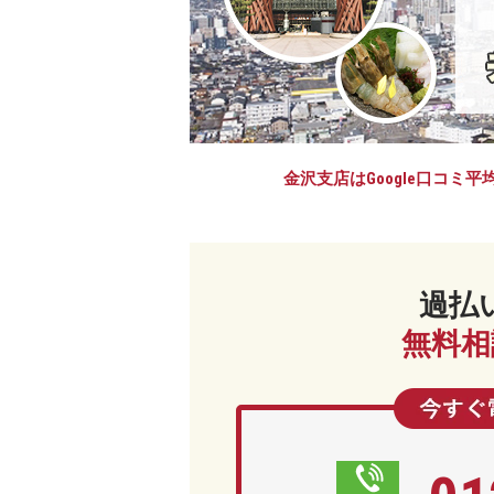
デ
ィ
ー
レ
法
律
金沢支店はGoogle口コミ平均
事
務
所
過払
無料相