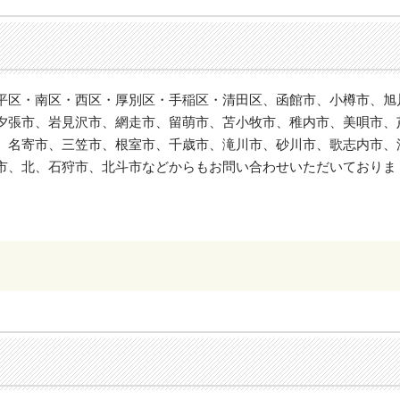
平区・南区・西区・厚別区・手稲区・清田区、函館市、小樽市、旭
夕張市、岩見沢市、網走市、留萌市、苫小牧市、稚内市、美唄市、
、名寄市、三笠市、根室市、千歳市、滝川市、砂川市、歌志内市、
市、北、石狩市、北斗市などからもお問い合わせいただいておりま