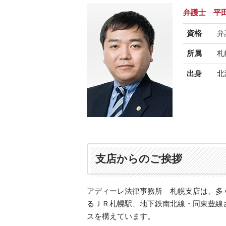
弁護士 平
資格
弁
所属
札
出身
北
支店からのご挨拶
アディーレ法律事務所 札幌支店は、多
るＪＲ札幌駅、地下鉄南北線・同東豊線
スを構えています。