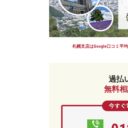
デ
ィ
ー
レ
法
律
札幌支店はGoogle口コミ平均
事
務
所
過払
無料相