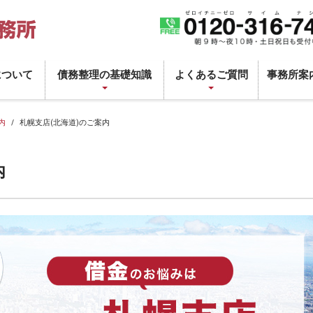
について
債務整理の基礎知識
よくあるご質問
事務所案
内
札幌支店(北海道)のご案内
内