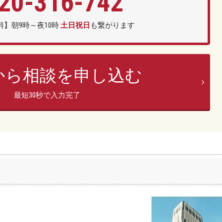
20-
316
-
742
】朝9時～夜10時
土日祝日
も繋がります
bから相談を申し込む
最短30秒で入力完了