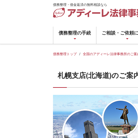
債務整理・借金返済の無料相談なら
債
務
債務整理の手続
ご相談・ご依頼
整
理・
借
債務整理トップ
全国のアディーレ法律事務所のご案
金
返
札幌支店(北海道)のご案
済
の
無
料
相
談
な
ら
ア