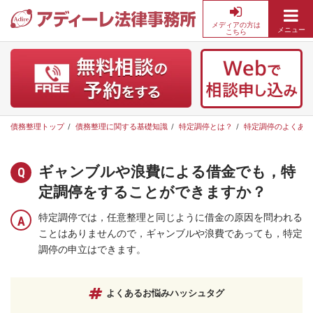
メディアの方は
メニュー
こちら
債
務
整
理・
借
金
債務整理トップ
債務整理に関する基礎知識
特定調停とは？
特定調停のよくある
返
済
の
ギャンブルや浪費による借金でも，特
無
定調停をすることができますか？
料
相
特定調停では，任意整理と同じように借金の原因を問われる
談
ことはありませんので，ギャンブルや浪費であっても，特定
な
調停の申立はできます。
ら
ア
デ
よくあるお悩みハッシュタグ
ィ