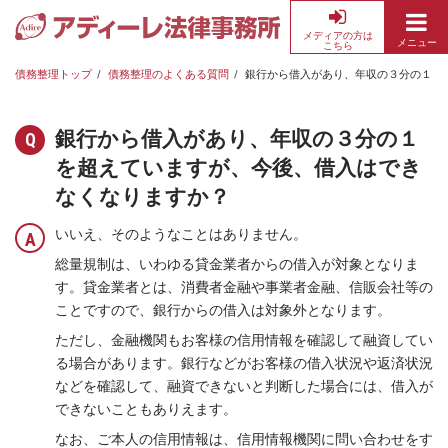
メディアの方は
メニュー
こちら
債
務
債務整理トップ
債務整理のよくある質問
銀行から借入があり、年収の３分の１を
整
理・
銀行から借入があり、年収の３分の１
借
を超えていますが、今後、借入はでき
金
返
なくなりますか？
済
いいえ、そのようなことはありません。
の
無
総量規制は、いわゆる貸金業者からの借入が対象となりま
料
す。貸金業者とは、消費者金融や事業者金融、信販会社等の
相
ことですので、銀行からの借入は対象外となります。
談
ただし、金融機関もお客様の信用情報を確認して融資してい
な
る場合があります。銀行などがお客様の借入状況や返済状況
ら
などを確認して、融資できないと判断した場合には、借入が
ア
できないこともありえます。
デ
なお、ご本人の信用情報は、信用情報機関に問い合わせをす
ィ