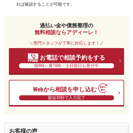
れば確認することが可能です。
ー
レ
法
過払い金や債務整理の
律
無料相談ならアディーレ！
事
務
＼専門スタッフが丁寧に対応します！／
所
お電話で相談予約をする
朝9時～夜10時・土日祝日も受付中
Webから相談を申し込む
最短30秒で入力完了
お客様の声