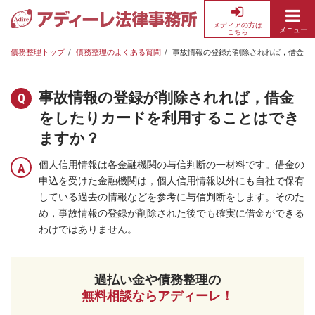
メディアの方は
メニュー
こちら
債
務
債務整理トップ
債務整理のよくある質問
事故情報の登録が削除されれば，借金を
整
理・
事故情報の登録が削除されれば，借金
借
をしたりカードを利用することはでき
金
返
ますか？
済
個人信用情報は各金融機関の与信判断の一材料です。借金の
の
申込を受けた金融機関は，個人信用情報以外にも自社で保有
無
している過去の情報などを参考に与信判断をします。そのた
料
め，事故情報の登録が削除された後でも確実に借金ができる
相
わけではありません。
談
な
ら
過払い金や債務整理の
ア
無料相談ならアディーレ！
デ
ィ