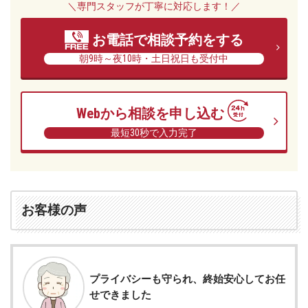
＼専門スタッフが丁寧に対応します！／
ー
レ
お電話で相談予約をする
法
律
朝9時～夜10時・土日祝日も受付中
事
務
所
Webから相談を申し込む
最短30秒で入力完了
お客様の声
プライバシーも守られ、終始安心してお任
せできました