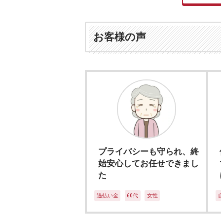
デ
ィ
ー
お客様の声
レ
法
律
事
務
所
プライバシーも守られ、終
始安心してお任せできまし
た
過払い金
60代
女性