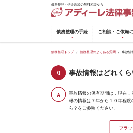
債務整理・借金返済の無料相談なら
債
務
債務整理の手続
ご相談・ご依頼
整
理・
借
債務整理トップ
債務整理のよくある質問
事故情
金
返
事故情報はどれくら
済
の
無
事故情報の保有期間は，現在，
料
報の情報は７年から１０年程度
相
ら？をご参照ください。
談
な
ら
ブラッ
ア