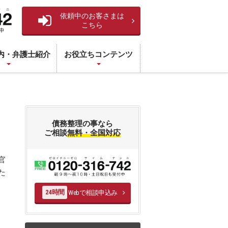
依頼中のお客さまは
こちら
内・弁護士紹介
お役立ちコンテンツ
債務整理の事なら
ご相談
無料・全国対応
官
た
Webで相談申込み
24時間