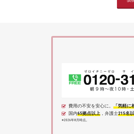
債
費用の不安を安心に。
「気軽に
国内
65拠点以上
，弁護士
215名
※2026年8月時点。