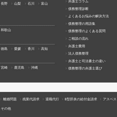
弁護士コラム
長野
山梨
石川
富山
債務整理診断
よくあるお悩みの解決方法
債務整理の用語集
和歌山
債務整理のよくある質問
ご相談の流れ
弁護士費用
徳島
愛媛
香川
高知
法人債務整理
弁護士と司法書士の違い
宮崎
鹿児島
沖縄
債務整理の弁護士選び
離婚問題
残業代請求
退職代行
B型肝炎の給付金請求
アスベス
その他