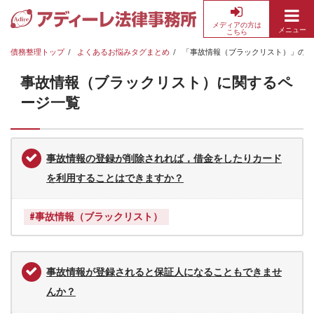
メディアの方は
メニュー
こちら
債
務
債務整理トップ
よくあるお悩みタグまとめ
「事故情報（ブラックリスト）」のよ
整
事故情報（ブラックリスト）に関するペ
理・
借
ージ一覧
金
返
済
事故情報の登録が削除されれば，借金をしたりカード
の
を利用することはできますか？
無
料
相
#事故情報（ブラックリスト）
談
な
ら
事故情報が登録されると保証人になることもできませ
ア
んか？
デ
ィ