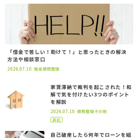
「借金で苦しい！助けて！」と思ったときの解決
方法や相談窓口
2022.09.21
2026.07.10
借金
債務整理
家賃滞納で裁判を起こされた！和
解で気を付けたい3つのポイント
を解説
2021.09.09
2026.07.10
債務整理
その他
訴訟
自己破産したら何年でローンを組