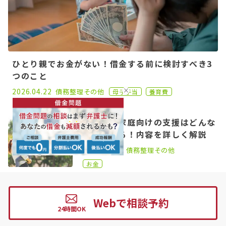
ひとり親でお金がない！借金する前に検討すべき3
つのこと
2023.05.15
2026.04.22
債務整理
その他
母子手当
養育費
ひとり親家庭向けの支援はどんな
ものがある！内容を詳しく解説
2023.06.21
2026.04.22
債務整理
その他
お金
給料の差し押さえは減額できる？
借金・養育費・税金の原因別減額
Webで相談予約
方法
2021.06.25