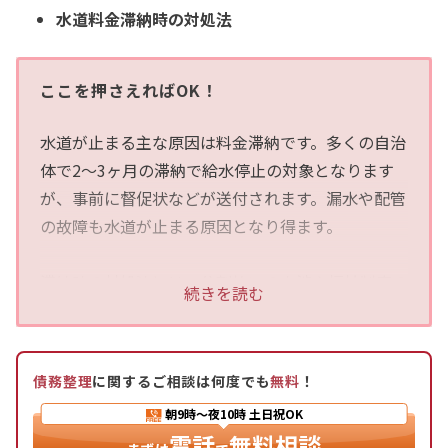
水道料金滞納時の対処法
ここを押さえればOK！
水道が止まる主な原因は料金滞納です。多くの自治
体で2〜3ヶ月の滞納で給水停止の対象となります
が、事前に督促状などが送付されます。漏水や配管
の故障も水道が止まる原因となり得ます。
滞納時の対処法には、分割払いの交渉や福祉制度の
続きを読む
活用があります。分割払いは水道局や自治体と交渉
し、状況に応じて柔軟な対応を受けられる可能性が
あります。福祉制度では生活保護や生活福祉資金貸
債務整理
に関するご相談は何度でも
無料
！
付制度が利用できる場合があります。
朝9時～夜10時
土日祝OK
電話
無料相談