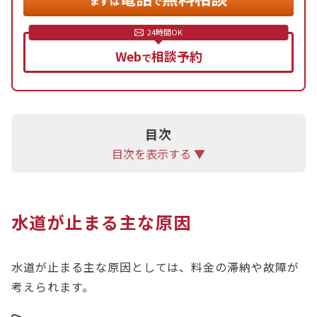
水道料金の支払いをクレジット払いに設定していた
まずは
で
場合は、滞納するとブラックリストに登録されるリ
スクがあります。
Web
相談予約
で
借金返済のために水道代を滞納している場合は、債
務整理を検討することも選択肢の一つです。状況に
応じて弁護士に相談することをおすすめします。
目次
目次を表示する ▼
水道が止まる主な原因
水道が止まる主な原因としては、料金の滞納や故障が
考えられます。