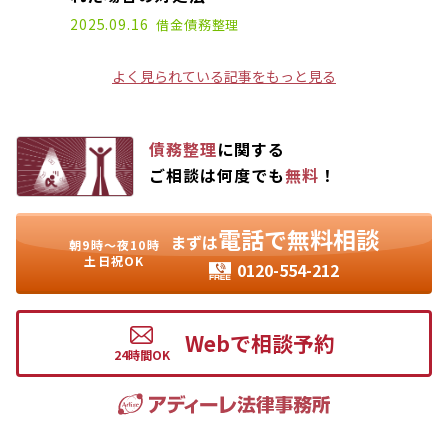
2022.06.01
2025.09.16
借金
債務整理
よく見られている記事をもっと見る
債務整理
に関する
ご相談は何度でも
無料
！
電話で無料相談
まずは
朝9時〜夜10時
土日祝OK
0120-554-212
Webで相談予約