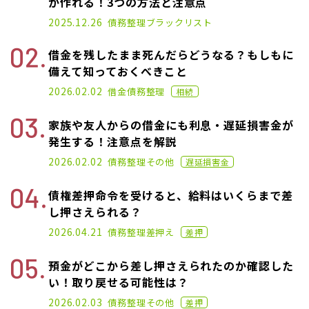
が作れる！3つの方法と注意点
2021.01.14
2025.12.26
債務整理
ブラックリスト
借金を残したまま死んだらどうなる？もしもに
備えて知っておくべきこと
2021.02.26
2026.02.02
借金
債務整理
相続
家族や友人からの借金にも利息・遅延損害金が
発生する！注意点を解説
2022.07.06
2026.02.02
債務整理
その他
遅延損害金
債権差押命令を受けると、給料はいくらまで差
し押さえられる？
2022.06.15
2026.04.21
債務整理
差押え
差押
預金がどこから差し押さえられたのか確認した
い！取り戻せる可能性は？
2023.01.06
2026.02.03
債務整理
その他
差押