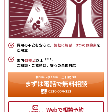
費用の不安を安心に。
気軽に相談！3つのお約束
を
ご用意
（※１）
国内
65拠点
以上
ご相談・ご依頼は、安心の全国対応
朝9時〜夜10時
土日祝OK
まずは
電話で無料相談
0120-554-212
Webで相談予約