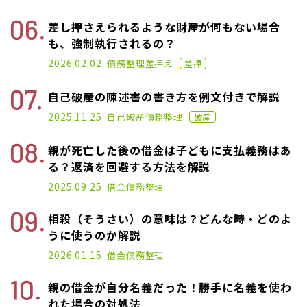
差し押さえられるような財産が何もない場合
も、強制執行されるの？
2021.06.25
2026.02.02
債務整理
差押え
差押
自己破産の陳述書の書き方を例文付きで解説
2021.05.12
2025.11.25
自己破産
債務整理
破産
親が死亡した後の借金は子どもに支払義務はあ
る？返済を回避する方法を解説
2022.04.20
2025.09.25
借金
債務整理
相殺（そうさい）の意味は？どんな時・どのよ
うに使うのか解説
2020.11.02
2026.01.15
借金
債務整理
親の借金が自分名義だった！勝手に名義を使わ
れた場合の対処法