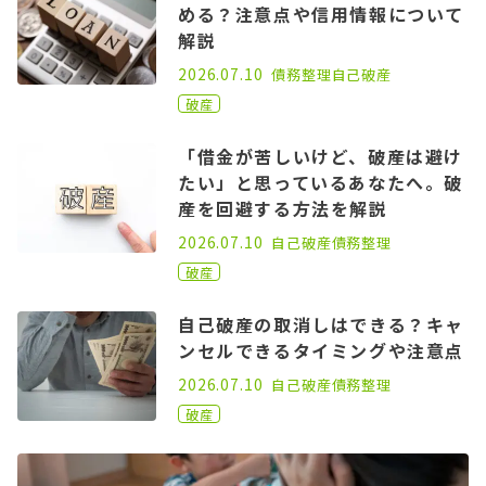
める？注意点や信用情報について
解説
2021.03.31
2026.07.10
債務整理
自己破産
破産
「借金が苦しいけど、破産は避け
たい」と思っているあなたへ。破
産を回避する方法を解説
2022.09.07
2026.07.10
自己破産
債務整理
破産
自己破産の取消しはできる？キャ
ンセルできるタイミングや注意点
2021.03.31
2026.07.10
自己破産
債務整理
破産