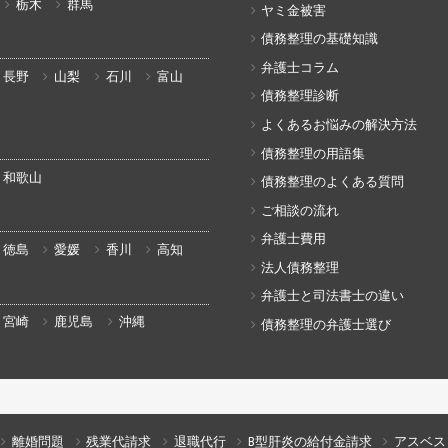
栃木
群馬
ヤミ金被害
債務整理の基礎知識
弁護士コラム
長野
山梨
石川
富山
債務整理診断
よくあるお悩みの解決方法
債務整理の用語集
和歌山
債務整理のよくある質問
ご相談の流れ
弁護士費用
徳島
愛媛
香川
高知
法人債務整理
弁護士と司法書士の違い
宮崎
鹿児島
沖縄
債務整理の弁護士選び
離婚問題
残業代請求
退職代行
B型肝炎の給付金請求
アスベス