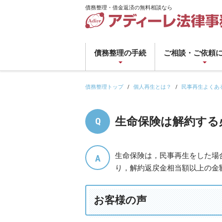
債務整理・借金返済の無料相談なら
債
務
債務整理の手続
ご相談・ご依頼
整
理・
借
債務整理トップ
個人再生とは？
民事再生よくあ
金
返
生命保険は解約する
済
の
無
生命保険は，民事再生をした場
料
り，解約返戻金相当額以上の金
相
談
な
お客様の声
ら
ア