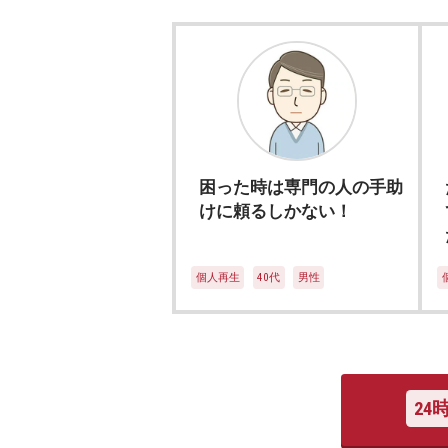
デ
ィ
ー
レ
法
律
事
困った時は専門の人の手助
務
けに頼るしかない！
所
個人再生
40代
男性
24