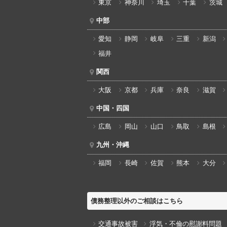
東京
神奈川
埼玉
千葉
茨城
中部
愛知
静岡
岐阜
三重
新潟
福井
関西
大阪
京都
兵庫
奈良
滋賀
中国・四国
広島
岡山
山口
鳥取
島根
九州・沖縄
福岡
長崎
佐賀
熊本
大分
債務整理以外のご相談はこちら
交通事故被害
浮気・不倫の慰謝料問題