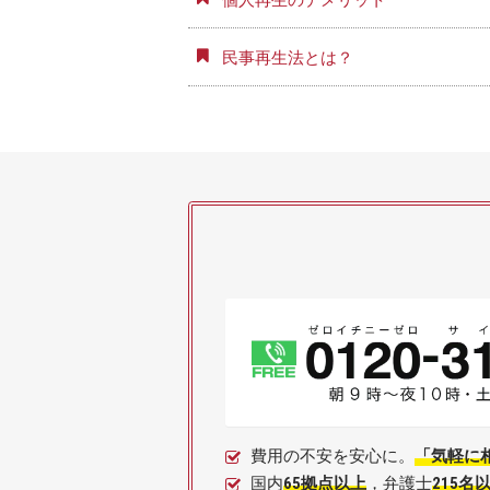
民事再生法とは？
費用の不安を安心に。
「気軽に
国内
65拠点以上
，弁護士
215名