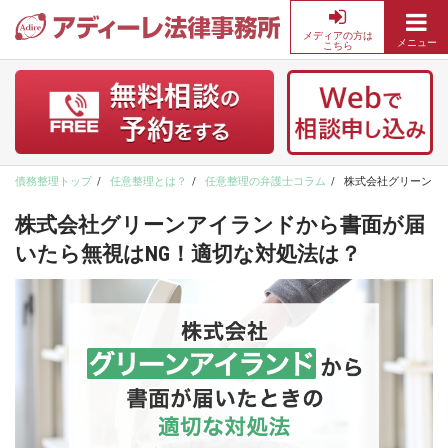
メディアの方は
メニュー
こちら
債
務
整
理・
借
金
債務整理トップ
任意整理とは？
任意整理の弁護士コラム
株式会社グリーンア
返
済
株式会社グリーンアイランドから書面が届
の
いたら無視はNG！適切な対処法は？
無
料
相
談
な
ら
ア
デ
ィ