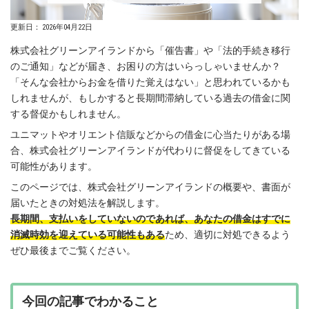
ー
レ
更新日： 2026年04月22日
法
株式会社グリーンアイランドから「催告書」や「法的手続き移行
律
のご通知」などが届き、お困りの方はいらっしゃいませんか？
事
「そんな会社からお金を借りた覚えはない」と思われているかも
務
しれませんが、もしかすると長期間滞納している過去の借金に関
所
する督促かもしれません。
ユニマットやオリエント信販などからの借金に心当たりがある場
合、株式会社グリーンアイランドが代わりに督促をしてきている
可能性があります。
このページでは、株式会社グリーンアイランドの概要や、書面が
届いたときの対処法を解説します。
長期間、支払いをしていないのであれば、あなたの借金はすでに
消滅時効を迎えている可能性もある
ため、適切に対処できるよう
ぜひ最後までご覧ください。
今回の記事でわかること