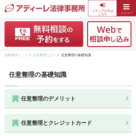
メディアの方は
メニュー
こちら
債
務
整
理・
借
金
債務整理トップ
任意整理とは？
任意整理の基礎知識
返
済
の
任意整理の基礎知識
無
料
相
任意整理のデメリット
談
な
ら
ア
任意整理とクレジットカード
デ
ィ