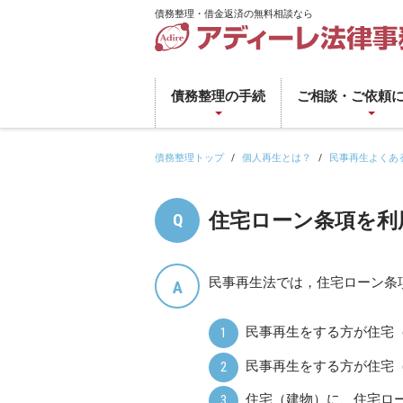
債務整理・借金返済の無料相談なら
債
務
債務整理の手続
ご相談・ご依頼
整
理・
借
債務整理トップ
個人再生とは？
民事再生よくあ
金
返
住宅ローン条項を利
済
の
無
民事再生法では，住宅ローン条
料
相
談
民事再生をする方が住宅
な
民事再生をする方が住宅
ら
ア
住宅（建物）に、住宅ロ