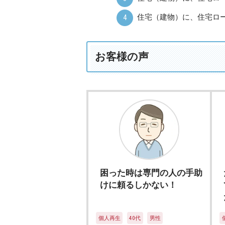
デ
住宅（建物）に、住宅ロ
ィ
ー
レ
お客様の声
法
律
事
務
所
困った時は専門の人の手助
けに頼るしかない！
個人再生
40代
男性