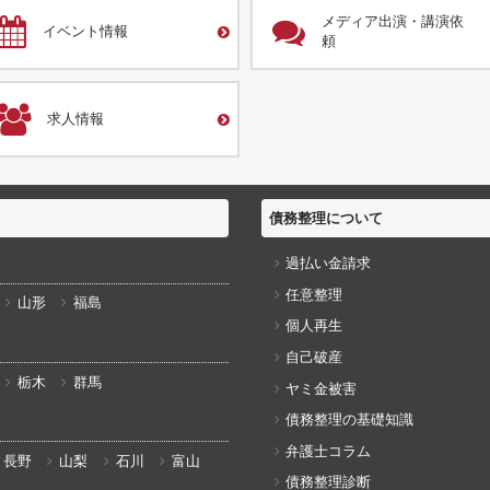
メディア出演・講演依
イベント情報
頼
求人情報
債務整理について
過払い金請求
任意整理
山形
福島
個人再生
自己破産
栃木
群馬
ヤミ金被害
債務整理の基礎知識
弁護士コラム
長野
山梨
石川
富山
債務整理診断