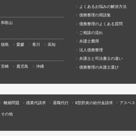
よくあるお悩みの解決方法
債務整理の用語集
和歌山
債務整理のよくある質問
ご相談の流れ
弁護士費用
徳島
愛媛
香川
高知
法人債務整理
弁護士と司法書士の違い
宮崎
鹿児島
沖縄
債務整理の弁護士選び
離婚問題
残業代請求
退職代行
B型肝炎の給付金請求
アスベス
その他