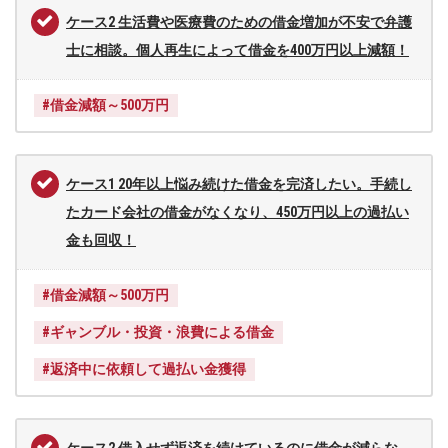
ー
ケース2 生活費や医療費のための借金増加が不安で弁護
レ
士に相談。個人再生によって借金を400万円以上減額！
法
律
#借金減額～500万円
事
務
所
ケース1 20年以上悩み続けた借金を完済したい。手続し
たカード会社の借金がなくなり、450万円以上の過払い
金も回収！
#借金減額～500万円
#ギャンブル・投資・浪費による借金
#返済中に依頼して過払い金獲得
ケース2 借入せず返済を続けているのに借金が減らな