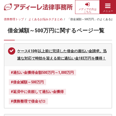
メディアの方は
メニュー
こちら
債
務
債務整理トップ
よくあるお悩みタグまとめ
「借金減額～500万円」のよくあるお
整
借金減額～500万円に関するページ一覧
理・
借
金
返
ケース4 10年以上前に完済した借金の過払い金請求。迅
済
速な対応で時効を迎える前に過払い金183万円を獲得！
の
無
#過払い金獲得金額500万円～1,000万円
料
相
#借金減額～500万円
談
な
#返済中に依頼して過払い金獲得
ら
#債務整理で借金ゼロ
ア
デ
ィ