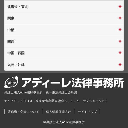
北海道・東北
関東
中部
関西
中国・四国
九州・沖縄
弁護士法人AdIre法律事務所 第一東京弁護士会所属
〒１７０－６０３３ 東京都豊島区東池袋３－１－１ サンシャイン６０
著作権・免責について
個人情報保護方針
サイトマップ
© 弁護士法人AdIre法律事務所