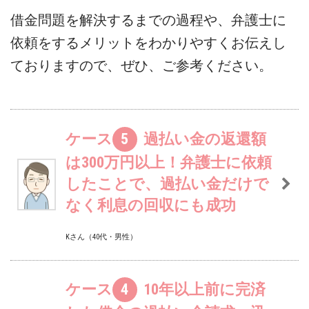
ー
借金問題を解決するまでの過程や、弁護士に
レ
依頼をするメリットをわかりやすくお伝えし
法
律
ておりますので、ぜひ、ご参考ください。
事
務
所
ケース
5
過払い金の返還額
は300万円以上！弁護士に依頼
したことで、過払い金だけで
なく利息の回収にも成功
Kさん（40代・男性）
ケース
4
10年以上前に完済