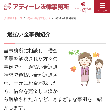
メディアの方は
メニュー
こちら
債
務
債務整理トップ
過払い金請求とは？
過払い金事例紹介
整
理・
過払い金事例紹介
借
金
返
当事務所に相談し、借金
済
の
問題を解決された方々の
無
事例です。過払い金返還
料
請求で過払い金が返還さ
相
談
れ、手元にお金が残った
な
方、借金を完済し返済か
ら
ア
ら解放された方など、さまざまな事例をご紹
デ
介します。
ィ