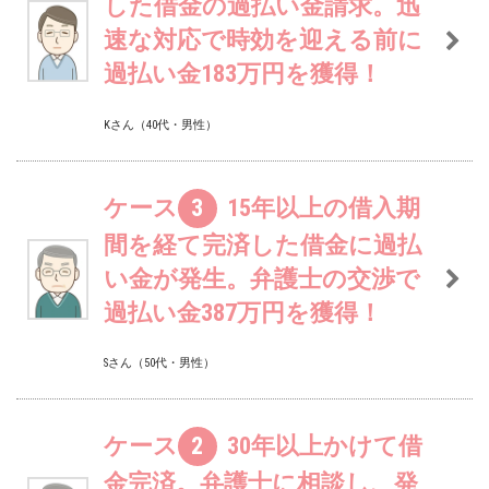
した借金の過払い金請求。迅
速な対応で時効を迎える前に
過払い金183万円を獲得！
Kさん（40代・男性）
ケース
3
15年以上の借入期
間を経て完済した借金に過払
い金が発生。弁護士の交渉で
過払い金387万円を獲得！
Sさん（50代・男性）
ケース
2
30年以上かけて借
金完済。弁護士に相談し、発