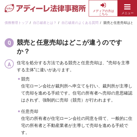
メディアの方は
メニュー
こちら
債
務
債務整理トップ
自己破産とは？
自己破産のよくある質問
競売と任意売却はどこ
整
理・
競売と任意売却はどこが違うのです
借
か？
金
返
住宅を処分する方法である競売と任意売却は、”売却を主導
済
する主体”に違いがあります。
の
無
競売
料
住宅ローン会社が裁判所へ申立てを行い、裁判所が主導し
相
て売却を進める手続です。住宅の所有者へ売却の意思確認
談
はされず、強制的に売却（競売）が行われます。
な
任意売却
ら
住宅の所有者が住宅ローン会社の同意を得て、一般的に住
ア
宅の所有者と不動産業者が主導して売却を進める手続で
デ
す。
ィ